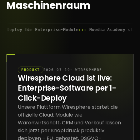
Maschinenraum
oy für Enterprise-Module
+++
Moodia Academy startet KI-W
PRODUKT
2026-07-10
· WIRESPHERE
Wiresphere Cloud ist live:
Enterprise-Software per 1-
Click-Deploy
Unsere Plattform Wiresphere startet die
offizielle Cloud: Module wie
Warenwirtschaft, CRM und Verkauf lassen
sich jetzt per Knopfdruck produktiv
deployen – EU-gehostet, DSGVO-