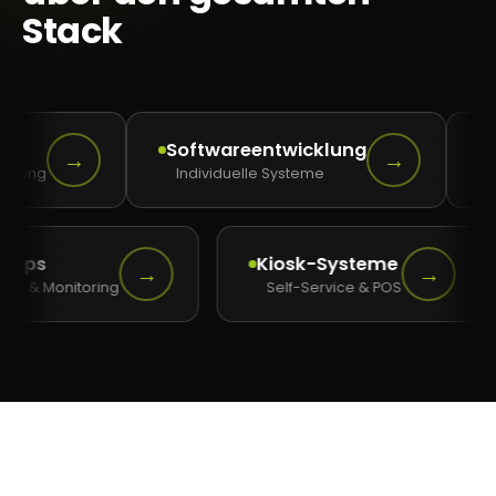
Stack
Softwareentwicklung
Apps
→
→
g
Individuelle Systeme
iOS, A
DevOps
Kiosk-Systeme
→
→
CI/CD & Monitoring
Self-Service & POS