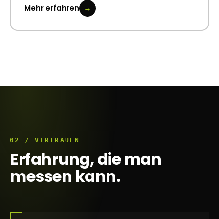
0
→
Mehr erfahren
1
2
0
3
1
0
4
2
1
02 / VERTRAUEN
Erfahrung, die man
5
3
2
messen kann.
0